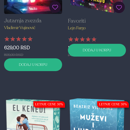
Jutarnja zvezda
Favoriti
Vladimir Vujinović
Lejn Fargo
★★★★★
★★★★★
★★★★★
★★★★★
★★★★★
★★★★★
629,00 RSD
1.049,00 RSD
DODAJ U KORPU
899,00 RSD
1.499,00 RSD
DODAJ U KORPU
LETNJE CENE 30%
LETNJE CENE 30%