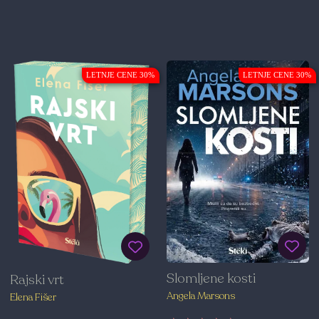
LETNJE CENE 30%
LETNJE CENE 30%
Slomljene kosti
Rajski vrt
Angela Marsons
Elena Fišer