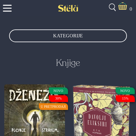
0
KATEGORIJE
Knjige
NOVO
NOVO
30%
15%
U PRETPRODAJI