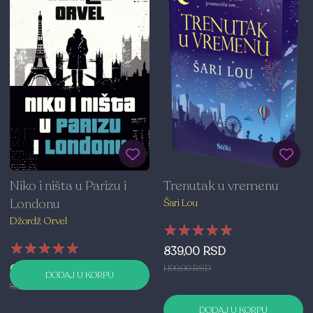
Trenutak u vremenu
Niko i ništa u Parizu i
Londonu
Šari Lou
Džordž Orvel
★★★★★
★★★★★
★★★★★
★★★★★
★★★★★
★★★★★
839,00 RSD
1.199,00 RSD
629,00 RSD
DODAJ U KORPU
899,00 RSD
DODAJ U KORPU