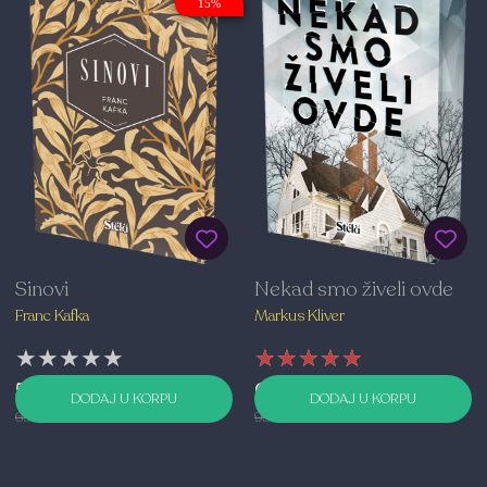
15%
Sinovi
Nekad smo živeli ovde
Franc Kafka
Markus Kliver
★★★★★
★★★★★
★★★★★
★★★★★
★★★★★
★★★★★
594,00 RSD
699,00 RSD
DODAJ U KORPU
DODAJ U KORPU
699,00 RSD
999,00 RSD