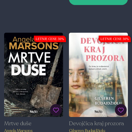
LETNJE CENE 30%
LETNJE CENE 30%
Mrtve duše
Devojčica kraj prozora
Angela Marsons
Gilseren Budajdžiolu