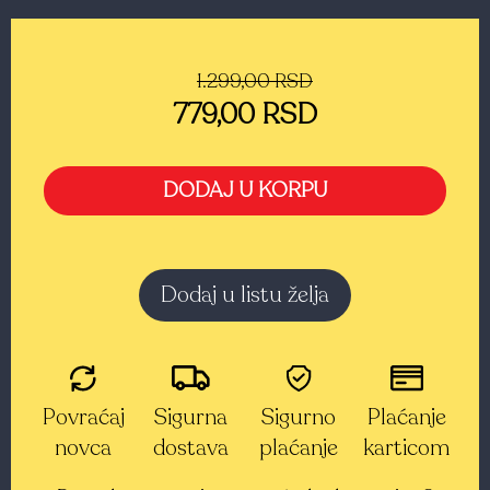
1.299,00 RSD
779,00 RSD
DODAJ U KORPU
Dodaj u listu želja
Povraćaj
Sigurna
Sigurno
Plaćanje
novca
dostava
plaćanje
karticom