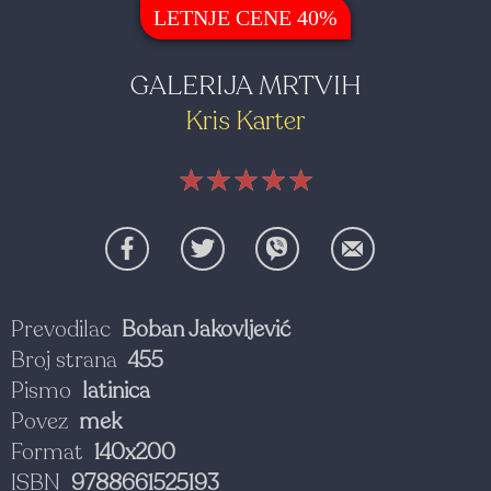
LETNJE CENE 40%
GALERIJA MRTVIH
Kris Karter
★★★★★
★★★★★
★★★★★
Prevodilac
Boban Jakovljević
Broj strana
455
Pismo
latinica
Povez
mek
Format
140x200
ISBN
9788661525193