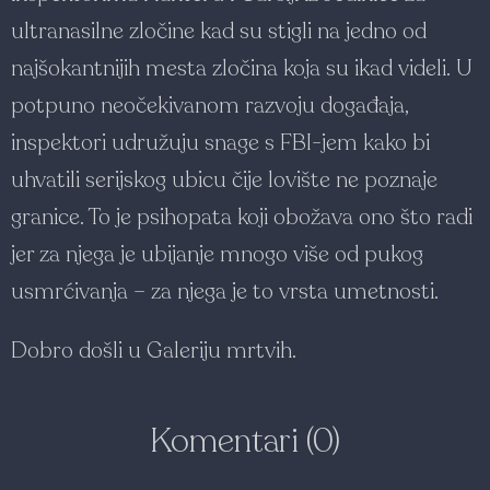
ultranasilne zločine kad su stigli na jedno od
najšokantnijih mesta zločina koja su ikad videli. U
potpuno neočekivanom razvoju događaja,
inspektori udružuju snage s FBI-jem kako bi
uhvatili serijskog ubicu čije lovište ne poznaje
granice. To je psihopata koji obožava ono što radi
jer za njega je ubijanje mnogo više od pukog
usmrćivanja – za njega je to vrsta umetnosti.
Dobro došli u Galeriju mrtvih.
Komentari (0)