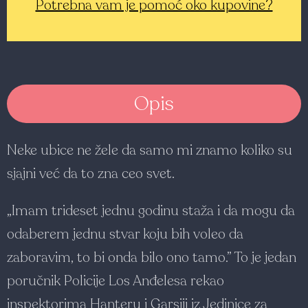
Potrebna vam je pomoć oko kupovine?
Opis
Neke ubice ne žele da samo mi znamo koliko su
sjajni već da to zna ceo svet.
„Imam trideset jednu godinu staža i da mogu da
odaberem jednu stvar koju bih voleo da
zaboravim, to bi onda bilo ono tamo.” To je jedan
poručnik Policije Los Anđelesa rekao
inspektorima Hanteru i Garsiji iz Jedinice za