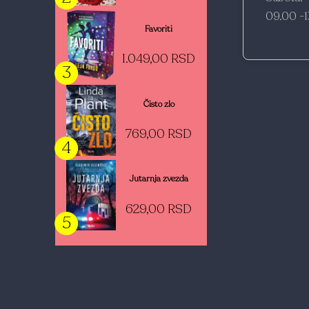
09.00 -
Favoriti
1.049,00 RSD
3
Čisto zlo
769,00 RSD
4
Jutarnja zvezda
629,00 RSD
5