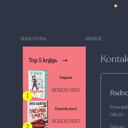
NASLOVNA
KNJIGE
Kontak
Top 5 knjiga
Dogovor
909,00 RSD
Radno
1
Ponedelj
Dnevnik smrti
08.00 –
909,00 RSD
2
Subota: