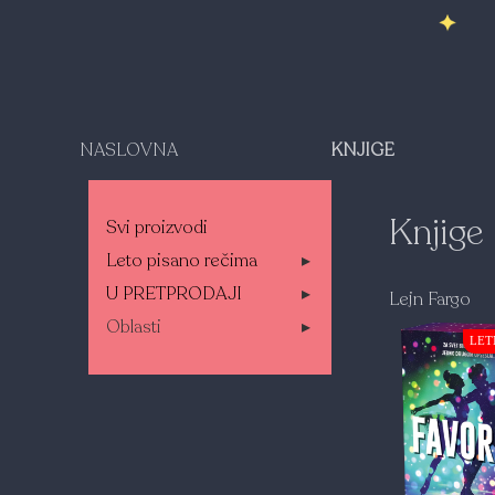
NASLOVNA
KNJIGE
Knjige
Svi proizvodi
Leto pisano rečima
▸
U PRETPRODAJI
▸
Lejn Fargo
Oblasti
▸
LET