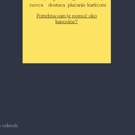
novca
dostava
plaćanje
karticom
Potrebna vam je pomoć oko
kupovine?
je oduvek