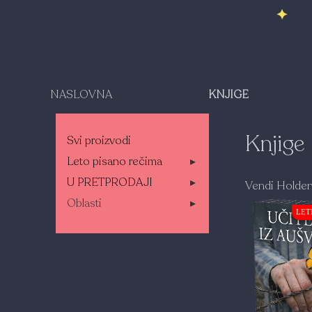
NASLOVNA
KNJIGE
Knjige
Svi proizvodi
Leto pisano rečima
▸
U PRETPRODAJI
▸
Vendi Holde
Oblasti
▸
LET