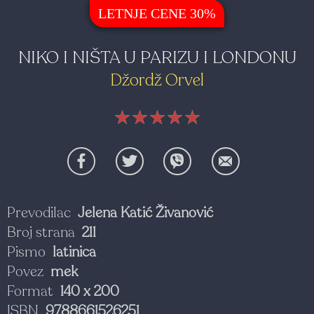
LETNJE CENE 30%
NIKO I NIŠTA U PARIZU I LONDONU
Džordž Orvel
★★★★★
★★★★★
★★★★★
Prevodilac
Jelena Katić Živanović
Broj strana
211
Pismo
latinica
Povez
mek
Format
140 x 200
ISBN
9788661526251