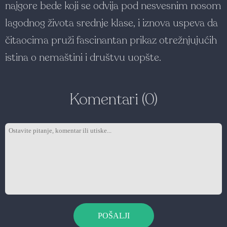
najgore bede koji se odvija pod nesvesnim nosom
lagodnog života srednje klase, i iznova uspeva da
čitaocima pruži fascinantan prikaz otrežnjujućih
istina o nemaštini i društvu uopšte.
Komentari (0)
POŠALJI