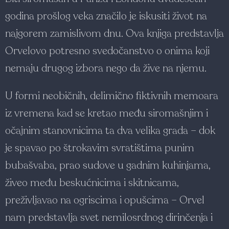
godina prošlog veka značilo je iskusiti život na
najgorem zamislivom dnu. Ova knjiga predstavlja
Orvelovo potresno svedočanstvo o onima koji
nemaju drugog izbora nego da žive na njemu.
U formi neobičnih, delimično fiktivnih memoara
iz vremena kad se kretao među siromašnjim i
očajnim stanovnicima ta dva velika grada ­– dok
je spavao po štrokavim svratištima punim
bubašvaba, prao sudove u gadnim kuhinjama,
živeo među beskućnicima i skitnicama,
preživljavao na ogriscima i opušcima – Orvel
nam predstavlja svet nemilosrdnog dirinčenja i