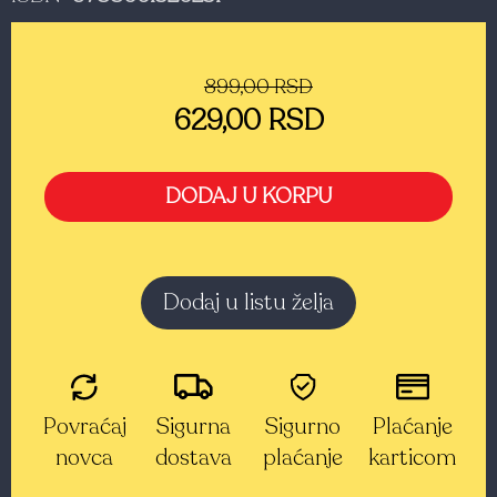
899,00 RSD
629,00 RSD
DODAJ U KORPU
Dodaj u listu želja
Povraćaj
Sigurna
Sigurno
Plaćanje
novca
dostava
plaćanje
karticom