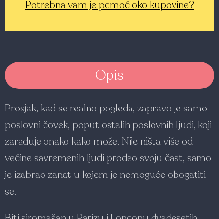
Potrebna vam je pomoć oko kupovine?
Opis
Prosjak, kad se realno pogleda, zapravo je samo
poslovni čovek, poput ostalih poslovnih ljudi, koji
zarađuje onako kako može. Nije ništa više od
većine savremenih ljudi prodao svoju čast, samo
je izabrao zanat u kojem je nemoguće obogatiti
se.
Biti siromašan u Parizu i Londonu dvadesetih